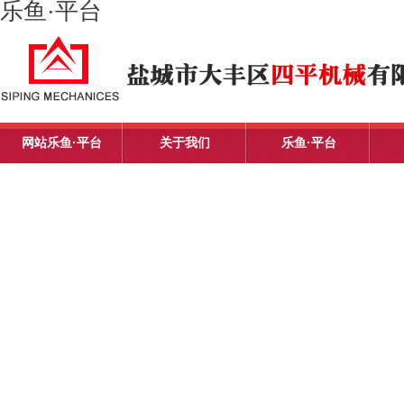
乐鱼·平台
网站乐鱼·平台
关于我们
乐鱼·平台